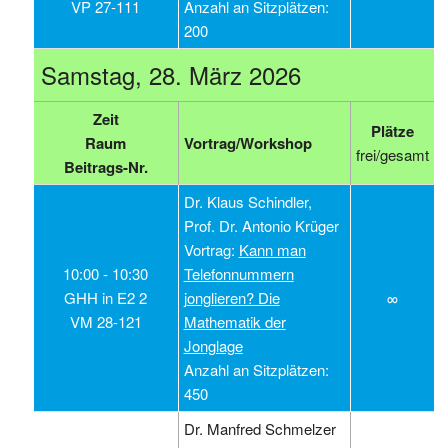
VP 27-111
Anzahl an Sitzplätzen:
200
Samstag, 28. März 2026
Zeit
Plätze
Raum
Vortrag/Workshop
frei/gesamt
Beitrags-Nr.
Dr. Klaus Schindler,
Prof. Dr. Antonio Krüger
Vortrag:
Kann man
10:00 ‑ 10:30
Telefonnummern
GHH in E2 2
jonglieren? Die
∞
VM 28-121
Mathematik der
Jonglage
Anzahl an Sitzplätzen:
450
Dr. Manfred Schmelzer