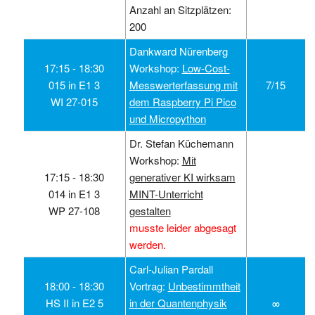
Anzahl an Sitzplätzen:
200
Dankward Nürenberg
17:15 ‑ 18:30
Workshop:
Low-Cost-
015 in E1 3
Messwerterfassung mit
7/15
WI 27-015
dem Raspberry Pi Pico
und Micropython
Dr. Stefan Küchemann
Workshop:
Mit
17:15 ‑ 18:30
generativer KI wirksam
014 in E1 3
MINT-Unterricht
WP 27-108
gestalten
musste leider abgesagt
werden.
Carl-Julian Pardall
18:00 ‑ 18:30
Vortrag:
Unbestimmtheit
HS II in E2 5
in der Quantenphysik
∞