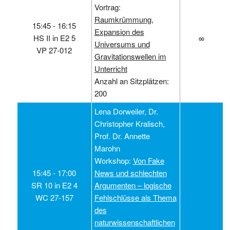
Vortrag:
Raumkrümmung,
15:45 ‑ 16:15
Expansion des
HS II in E2 5
∞
Universums und
VP 27-012
Gravitationswellen im
Unterricht
Anzahl an Sitzplätzen:
200
Lena Dorweiler, Dr.
Christopher Kralisch,
Prof. Dr. Annette
Marohn
Workshop:
Von Fake
15:45 ‑ 17:00
News und schlechten
SR 10 in E2 4
Argumenten – logische
WC 27-157
Fehlschlüsse als Thema
des
naturwissenschaftlichen