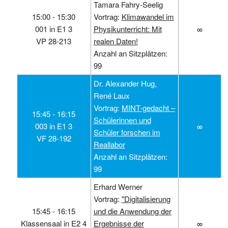
Tamara Fahry-Seelig
15:00 ‑ 15:30
Vortrag:
Klimawandel im
001 in E1 3
Physikunterricht: Mit
∞
VP 28-213
realen Daten!
Anzahl an Sitzplätzen:
99
Dr. Alexander Hug,
René Laux
Vortrag:
MINT-gedacht –
15:45 ‑ 16:15
Schülerinnen und
003 in E1 3
∞
Schüler forschen im
VF 28-192
Reallabor
Anzahl an Sitzplätzen:
99
Erhard Werner
Vortrag:
"Digitalisierung
15:45 ‑ 16:15
und die Anwendung der
Klassensaal in E2 4
Ergebnisse der
∞