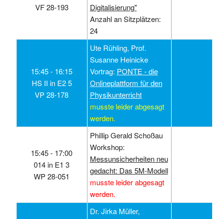
VF 28-193
Digitalisierung"
Anzahl an Sitzplätzen:
24
Ute Rühling, Prof.
Susanne Heinicke
15:45 ‑ 16:15
Vortrag:
PONTE - die
HS II in E2 5
Onlineplattform für den
VP 28-178
Physikunterricht
musste leider abgesagt
werden.
Phillip Gerald Schoßau
Workshop:
15:45 ‑ 17:00
Messunsicherheiten neu
014 in E1 3
gedacht: Das 5M-Modell
WP 28-051
musste leider abgesagt
werden.
Dr. Jirka Müller,