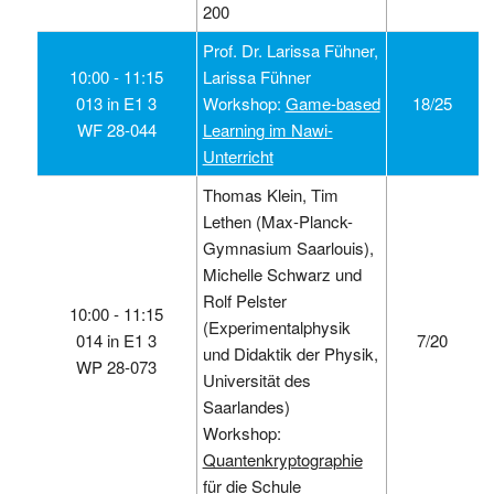
200
Prof. Dr. Larissa Fühner,
10:00 ‑ 11:15
Larissa Fühner
013 in E1 3
Workshop:
Game-based
18/25
WF 28-044
Learning im Nawi-
Unterricht
Thomas Klein, Tim
Lethen (Max-Planck-
Gymnasium Saarlouis),
Michelle Schwarz und
Rolf Pelster
10:00 ‑ 11:15
(Experimentalphysik
014 in E1 3
7/20
und Didaktik der Physik,
WP 28-073
Universität des
Saarlandes)
Workshop:
Quantenkryptographie
für die Schule