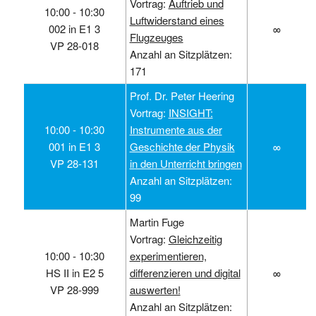
Vortrag:
Auftrieb und
10:00 ‑ 10:30
Luftwiderstand eines
002 in E1 3
∞
Flugzeuges
VP 28-018
Anzahl an Sitzplätzen:
171
Prof. Dr. Peter Heering
Vortrag:
INSIGHT:
10:00 ‑ 10:30
Instrumente aus der
001 in E1 3
Geschichte der Physik
∞
VP 28-131
in den Unterricht bringen
Anzahl an Sitzplätzen:
99
Martin Fuge
Vortrag:
Gleichzeitig
10:00 ‑ 10:30
experimentieren,
HS II in E2 5
differenzieren und digital
∞
VP 28-999
auswerten!
Anzahl an Sitzplätzen: