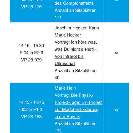
des Comptoneffekts
VP 28-175
Anzahl an Sitzplätzen:
171
Joachim Hecker, Karla
Maria Hecker
Vortrag:
Ich höre was,
14:15 ‑ 15:30
was Du nicht siehst! −
E 04 in E2 6
∞
Von Infrarot bis
VP 28-079
Ultraschall
Anzahl an Sitzplätzen:
40
Marie Hein
Vortrag:
Die Physik-
14:15 ‑ 14:45
Projekt-Tage: Ein Projekt
002 in E1 3
zur Mädchenförderung
∞
VP 28-188
in der Physik
Anzahl an Sitzplätzen:
171