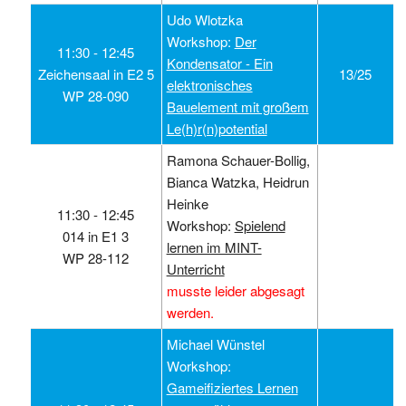
Udo Wlotzka
Workshop:
Der
11:30 ‑ 12:45
Kondensator - Ein
Zeichensaal in E2 5
13/25
elektronisches
WP 28-090
Bauelement mit großem
Le(h)r(n)potential
Ramona Schauer-Bollig,
Bianca Watzka, Heidrun
Heinke
11:30 ‑ 12:45
Workshop:
Spielend
014 in E1 3
lernen im MINT-
WP 28-112
Unterricht
musste leider abgesagt
werden.
Michael Wünstel
Workshop:
Gameifiziertes Lernen