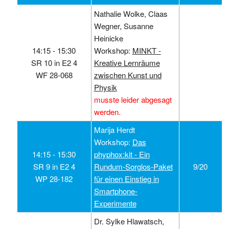
Nathalie Wolke, Claas
Wegner, Susanne
Heinicke
14:15 ‑ 15:30
Workshop:
MINKT -
SR 10 in E2 4
Kreative Lernräume
WF 28-068
zwischen Kunst und
Physik
musste leider abgesagt
werden.
Marija Herdt
Workshop:
Das
14:15 ‑ 15:30
phyphox:kit - Ein
SR 9 in E2 4
Rundum-Sorglos-Paket
9/20
WP 28-182
für einen Einstieg in
Smartphone-
Experimente
Dr. Sylke Hlawatsch,