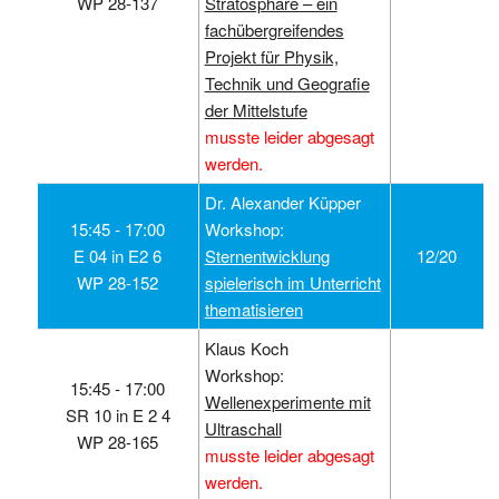
WP 28-137
Stratosphäre – ein
fachübergreifendes
Projekt für Physik,
Technik und Geografie
der Mittelstufe
musste leider abgesagt
werden.
Dr. Alexander Küpper
15:45 ‑ 17:00
Workshop:
E 04 in E2 6
Sternentwicklung
12/20
WP 28-152
spielerisch im Unterricht
thematisieren
Klaus Koch
Workshop:
15:45 ‑ 17:00
Wellenexperimente mit
SR 10 in E 2 4
Ultraschall
WP 28-165
musste leider abgesagt
werden.