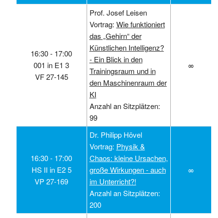
Prof. Josef Leisen
Vortrag:
Wie funktioniert
das „Gehirn“ der
Künstlichen Intelligenz?
16:30 ‑ 17:00
- Ein Blick in den
001 in E1 3
∞
Trainingsraum und in
VF 27-145
den Maschinenraum der
KI
Anzahl an Sitzplätzen:
99
Dr. Philipp Hövel
Vortrag:
Physik &
16:30 ‑ 17:00
Chaos: kleine Ursachen,
HS II in E2 5
große Wirkungen - auch
∞
VP 27-169
im Unterricht?!
Anzahl an Sitzplätzen:
200