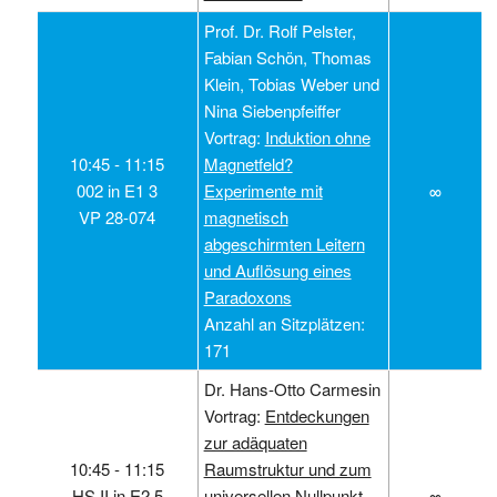
Prof. Dr. Rolf Pelster,
Fabian Schön, Thomas
Klein, Tobias Weber und
Nina Siebenpfeiffer
Vortrag:
Induktion ohne
10:45 ‑ 11:15
Magnetfeld?
002 in E1 3
Experimente mit
∞
VP 28-074
magnetisch
abgeschirmten Leitern
und Auflösung eines
Paradoxons
Anzahl an Sitzplätzen:
171
Dr. Hans-Otto Carmesin
Vortrag:
Entdeckungen
zur adäquaten
10:45 ‑ 11:15
Raumstruktur und zum
HS II in E2 5
universellen Nullpunkt
∞