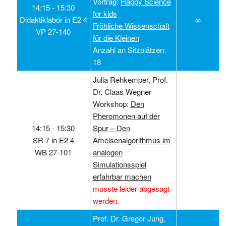
Vortrag:
Happy Science
14:15 ‑ 15:30
for kids
Didaktiklabor in E2 4
∞
Fröhliche Wissenschaft
VP 27-140
für die Kleinen
Anzahl an Sitzplätzen:
18
Julia Rehkemper, Prof.
Dr. Claas Wegner
Workshop:
Den
Pheromonen auf der
14:15 ‑ 15:30
Spur – Den
SR 7 in E2 4
Ameisenalgorithmus im
WB 27-101
analogen
Simulationsspiel
erfahrbar machen
musste leider abgesagt
werden.
Prof. Dr. Gregor Jung,