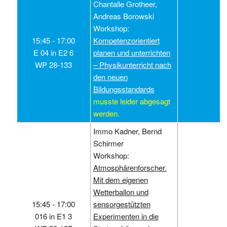
Chantalle Grotheer,
Andreas Borowski
Workshop:
15:45 ‑ 17:00
Kompetenzorientiert
E 04 in E2 6
planen und unterrichten
WP 28-133
– Physikunterricht nach
den neuen
Bildungsstandards
musste leider abgesagt
werden.
Immo Kadner, Bernd
Schirmer
Workshop:
Atmosphärenforscher.
Mit dem eigenen
Wetterballon und
15:45 ‑ 17:00
sensorgestützten
016 in E1 3
Experimenten in die