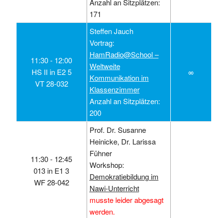
Anzahl an Sitzplätzen:
171
Steffen Jauch
Vortrag:
HamRadio@School –
11:30 ‑ 12:00
Weltweite
HS II in E2 5
∞
Kommunikation im
VT 28-032
Klassenzimmer
Anzahl an Sitzplätzen:
200
Prof. Dr. Susanne
Heinicke, Dr. Larissa
Fühner
11:30 ‑ 12:45
Workshop:
013 in E1 3
Demokratiebildung im
WF 28-042
Nawi-Unterricht
musste leider abgesagt
werden.