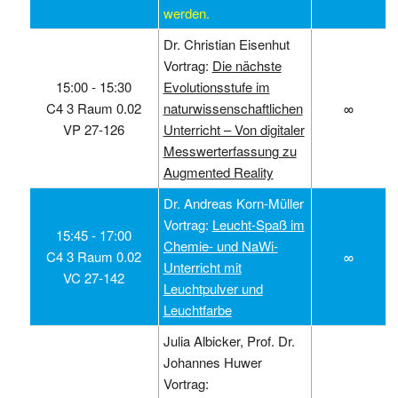
werden.
Dr. Christian Eisenhut
Vortrag:
Die nächste
15:00 ‑ 15:30
Evolutionsstufe im
C4 3 Raum 0.02
naturwissenschaftlichen
∞
VP 27-126
Unterricht – Von digitaler
Messwerterfassung zu
Augmented Reality
Dr. Andreas Korn-Müller
Vortrag:
Leucht-Spaß im
15:45 ‑ 17:00
Chemie- und NaWi-
C4 3 Raum 0.02
∞
Unterricht mit
VC 27-142
Leuchtpulver und
Leuchtfarbe
Julia Albicker, Prof. Dr.
Johannes Huwer
Vortrag: