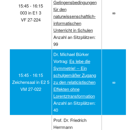
Gelingensbedingungen
15:45 ‑ 16:15
für den
003 in E1 3
∞
naturwissenschaftlich-
VF 27-224
informatischen
Unterricht in Schulen
Anzahl an Sitzplätzen:
99
Dr. Michael Bürker
Vortrag:
Es lebe die
Symmetrie! -- Ein
15:45 ‑ 16:15
schulgemäßer Zugang
Zeichensaal in E2 5
zu den relaticistischen
∞
VM 27-022
Effekten ohne
Lorentztransformation
Anzahl an Sitzplätzen:
40
Prof. Dr. Friedrich
Herrmann