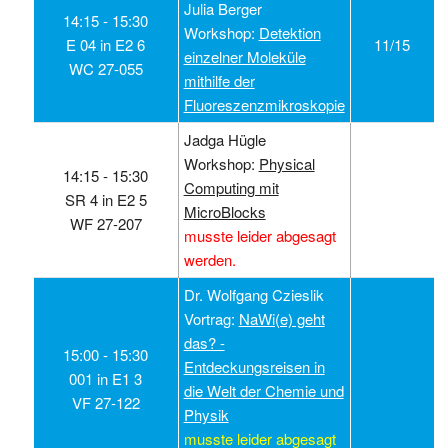
Julia Berger
14:15 ‑ 15:30
Workshop:
Detektion
E 04 in E2 6
11/15
einzelner Moleküle
WC 27-055
mithilfe der
Fluoreszenzmikroskopie
Jadga Hügle
Workshop:
Physical
14:15 ‑ 15:30
Computing mit
SR 4 in E2 5
MicroBlocks
WF 27-207
musste leider abgesagt
werden.
Dr. Wolfgang Czieslik
Vortrag:
NaWi(e) geht
das? -
15:00 ‑ 15:30
Entdeckungsreisen in
001 in E1 3
die Welt der Chemie und
VF 27-122
Physik
musste leider abgesagt