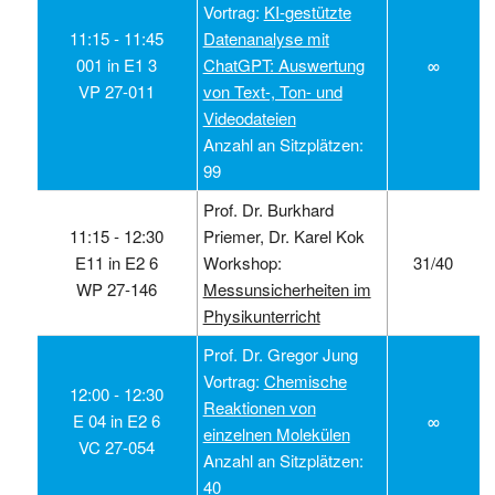
Vortrag:
KI-gestützte
11:15 ‑ 11:45
Datenanalyse mit
001 in E1 3
ChatGPT: Auswertung
∞
VP 27-011
von Text-, Ton- und
Videodateien
Anzahl an Sitzplätzen:
99
Prof. Dr. Burkhard
11:15 ‑ 12:30
Priemer, Dr. Karel Kok
E11 in E2 6
Workshop:
31/40
WP 27-146
Messunsicherheiten im
Physikunterricht
Prof. Dr. Gregor Jung
Vortrag:
Chemische
12:00 ‑ 12:30
Reaktionen von
E 04 in E2 6
∞
einzelnen Molekülen
VC 27-054
Anzahl an Sitzplätzen:
40