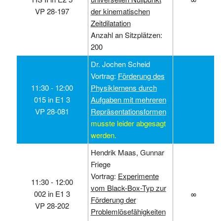
VP 28-197
der kinematischen
Zeitdilatation
Anzahl an Sitzplätzen:
200
Dr. Jochen Scheid
Vortrag:
Förderung des
11:30 ‑ 12:00
Physiklernens durch
015 in E1 3
Aufgaben mit mehreren
VP 28-081
Repräsentationsformen
musste leider abgesagt
werden.
Hendrik Maas, Gunnar
Friege
Vortrag:
Experimente
11:30 ‑ 12:00
vom Black-Box-Typ zur
002 in E1 3
∞
Förderung der
VP 28-202
Problemlösefähigkeiten