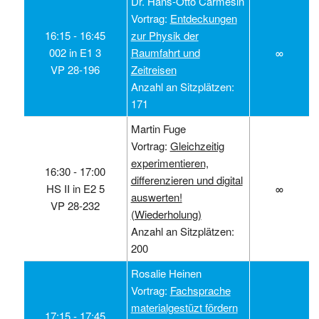
Dr. Hans-Otto Carmesin
Vortrag:
Entdeckungen
16:15 ‑ 16:45
zur Physik der
002 in E1 3
Raumfahrt und
∞
VP 28-196
Zeitreisen
Anzahl an Sitzplätzen:
171
Martin Fuge
Vortrag:
Gleichzeitig
experimentieren,
16:30 ‑ 17:00
differenzieren und digital
HS II in E2 5
∞
auswerten!
VP 28-232
(Wiederholung)
Anzahl an Sitzplätzen:
200
Rosalie Heinen
Vortrag:
Fachsprache
materialgestüzt fördern
17:15 ‑ 17:45