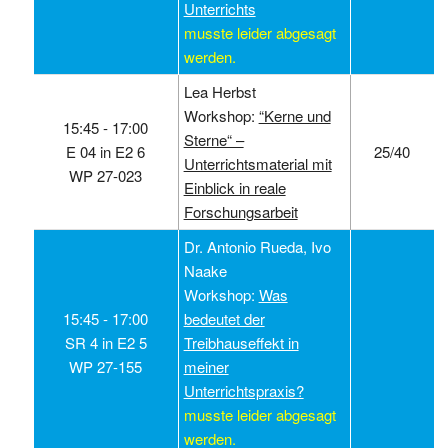
Unterrichts
musste leider abgesagt
werden.
Lea Herbst
Workshop:
“Kerne und
15:45 ‑ 17:00
Sterne“ –
E 04 in E2 6
25/40
Unterrichtsmaterial mit
WP 27-023
Einblick in reale
Forschungsarbeit
Dr. Antonio Rueda, Ivo
Naake
Workshop:
Was
15:45 ‑ 17:00
bedeutet der
SR 4 in E2 5
Treibhauseffekt in
WP 27-155
meiner
Unterrichtspraxis?
musste leider abgesagt
werden.