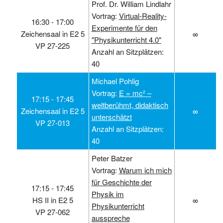
Prof. Dr. William Lindlahr
Vortrag:
Virtual-Reality-
16:30 ‑ 17:00
Experimente für den
Zeichensaal in E2 5
∞
"Physikunterricht 4.0"
VP 27-225
Anzahl an Sitzplätzen:
40
Michael Pohlig
Vortrag:
E = mc² –
17:15 ‑ 17:45
weltberühmt, didaktisch
Zeichensaal in E2 5
∞
unterschätzt
VP 27-013
Anzahl an Sitzplätzen:
40
Peter Batzer
Vortrag:
Warum ich mich
für Geschichte der
17:15 ‑ 17:45
Physik im
HS II in E2 5
∞
Physikunterricht
VP 27-062
ausspreche