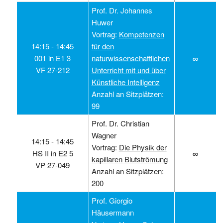
Prof. Dr. Johannes
Huwer
Vortrag:
Kompetenzen
14:15 ‑ 14:45
für den
001 in E1 3
naturwissenschaftlichen
∞
VF 27-212
Unterricht mit und über
Künstliche Intelligenz
Anzahl an Sitzplätzen:
99
Prof. Dr. Christian
Wagner
14:15 ‑ 14:45
Vortrag:
Die Physik der
HS II in E2 5
∞
kapillaren Blutströmung
VP 27-049
Anzahl an Sitzplätzen:
200
Prof. Giorgio
Häusermann