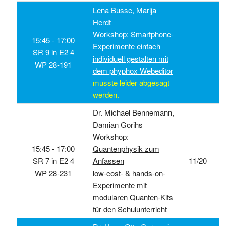
Lena Busse, Marija
Herdt
Workshop:
Smartphone-
15:45 ‑ 17:00
Experimente einfach
SR 9 in E2 4
individuell gestalten mit
WP 28-191
dem phyphox Webeditor
musste leider abgesagt
werden.
Dr. Michael Bennemann,
Damian Gorihs
Workshop:
15:45 ‑ 17:00
Quantenphysik zum
SR 7 in E2 4
Anfassen
11/20
WP 28-231
low-cost- & hands-on-
Experimente mit
modularen Quanten-Kits
für den Schulunterricht